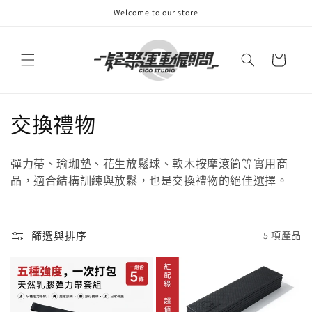
跳至內
Welcome to our store
容
購
物
車
商
交換禮物
品
彈力帶、瑜珈墊、花生放鬆球、軟木按摩滾筒等實用商
系
品，適合結構訓練與放鬆，也是交換禮物的絕佳選擇。
列
:
篩選與排序
5 項產品