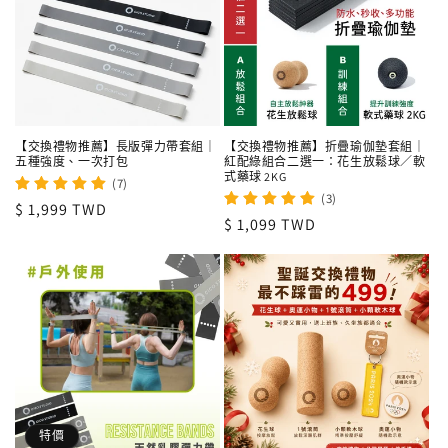
【交換禮物推薦】長版彈力帶套組｜
【交換禮物推薦】折疊瑜伽墊套組｜
五種強度、一次打包
紅配綠組合二選一：花生放鬆球／軟
式藥球 2KG
(7)
(3)
定
$ 1,999 TWD
定
$ 1,099 TWD
價
價
特價