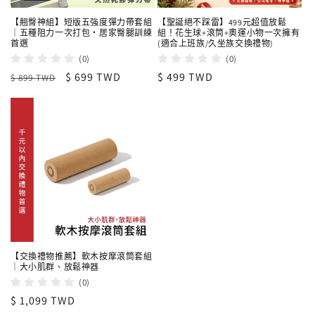
【翹臀神組】短版五強度彈力帶套組
【聖誕絕不踩雷】499元超值放鬆
｜五種阻力一次打包・居家臀腿訓練
組！花生球+滾筒+奧運小物一次擁有
首選
(適合上班族/久坐族交換禮物)
(0)
(0)
定
售
$ 699 TWD
定
$ 499 TWD
$ 899 TWD
價
價
價
【交換禮物推薦】軟木按摩滾筒套組
｜大小肌群、放鬆神器
(0)
定
$ 1,099 TWD