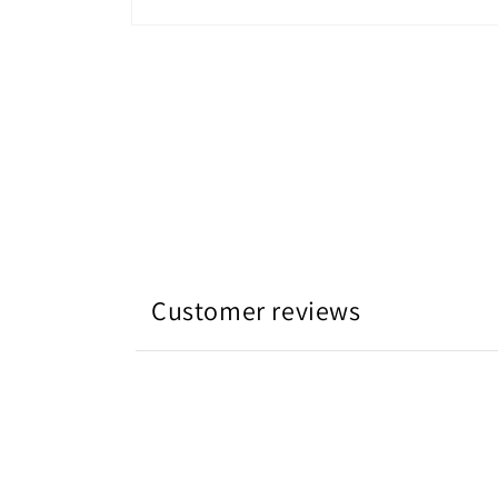
在
互
動
視
窗
中
開
啟
多
媒
體
檔
案
Customer reviews
1