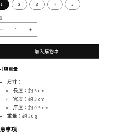
1
2
3
4
5
量
巴
巴
黎
黎
奧
奧
加入購物車
運
運
2024
2024
寸與重量
經
經
典
典
尺寸
：
款
款
長度：約 5 cm
鑰
鑰
寬度：約 3 cm
匙
匙
厚度：約 0.5 cm
圈
圈
重量
：約 30 g
數
數
量
量
意事項
減
增