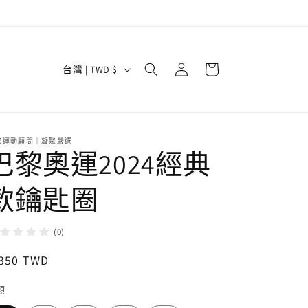
購
登
國
物
台灣 | TWD $
入
家
車
/
地
聚運動顧問｜凝聚嚴選
區
巴黎奧運2024經典
款鑰匙圈
(0)
定
 350 TWD
價
類