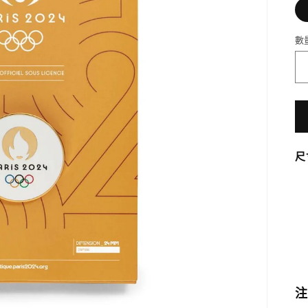
數
尺
注