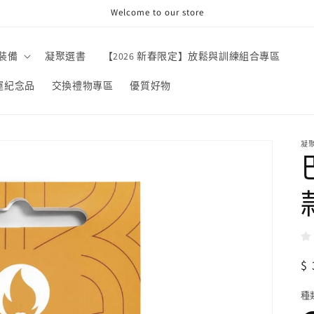
Welcome to our store
裝備
凝聚選書
【2026 新春限定】放鬆與訓練組合專區
奧運紀念品
交換禮物專區
優質好物
凝
$
種