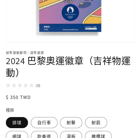
在
互
凝聚運動顧問｜凝聚嚴選
動
2024 巴黎奧運徽章（吉祥物運
視
窗
動）
中
開
(0)
啟
多
定
$ 350 TWD
媒
體
價
檔
種類
案
1
排球
自行車
射擊
射箭
網球
跆拳道
滑板
橄欖球