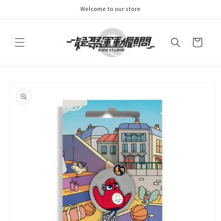
跳至內
Welcome to our store
容
購
物
車
略過產
品資訊