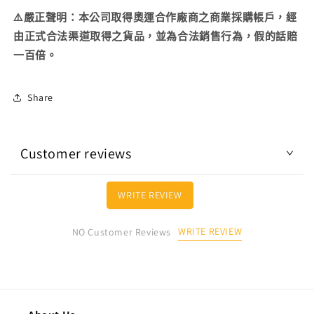
動）
動）
⚠️嚴正聲明：本公司取得奧運合作廠商之商業採購帳戶，經
數
數
由正式合法渠道取得之貨品，並為合法銷售行為，假的話賠
量
量
一百倍。
減
增
少
加
Share
Customer reviews
WRITE REVIEW
WRITE REVIEW
NO Customer Reviews