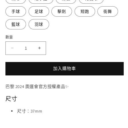
手球
足球
擊劍
短跑
街舞
籃球
羽球
數量
2024
2024
巴
巴
黎
黎
加入購物車
奧
奧
運
運
巴黎 2024 奧運會官方授權產品✨
徽
徽
章
章
尺寸
（吉
（吉
祥
祥
尺寸：37mm
物
物
運
運