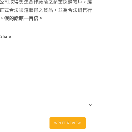
公司取得奧運合作廠商之商業採購帳戶，經
正式合法渠道取得之貨品，並為合法銷售行
。
假的話賠一百倍。
Share
WRITE REVIEW