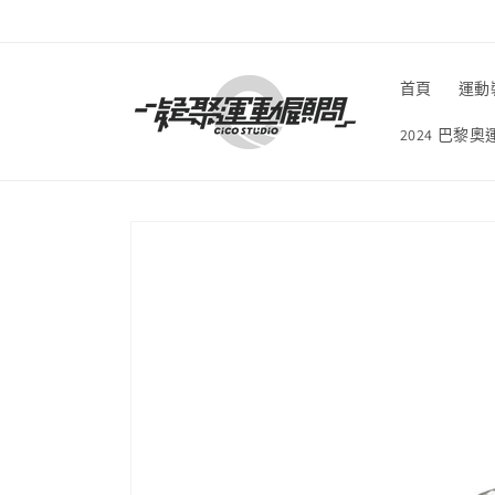
跳至內
容
首頁
運動
2024 巴黎
略過產
品資訊