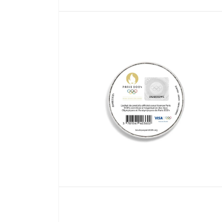
在
互
動
視
窗
中
開
啟
多
媒
體
檔
案
1
在
互
動
視