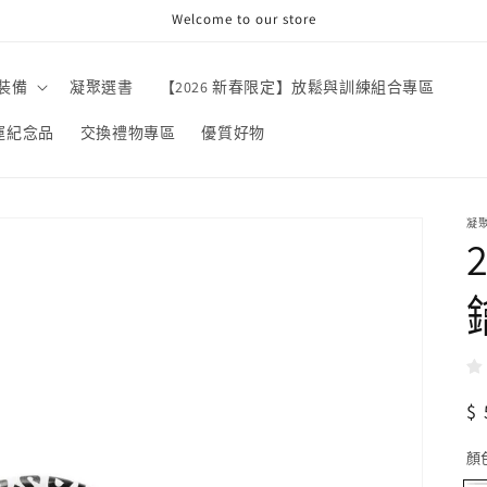
Welcome to our store
裝備
凝聚選書
【2026 新春限定】放鬆與訓練組合專區
奧運紀念品
交換禮物專區
優質好物
凝
$
顏