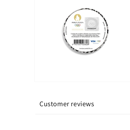
窗
中
開
啟
多
媒
體
檔
案
2
在
互
動
視
Customer reviews
窗
中
開
啟
多