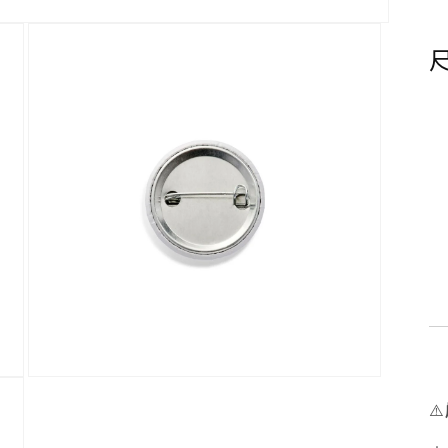
在
互
⚠️
動
視