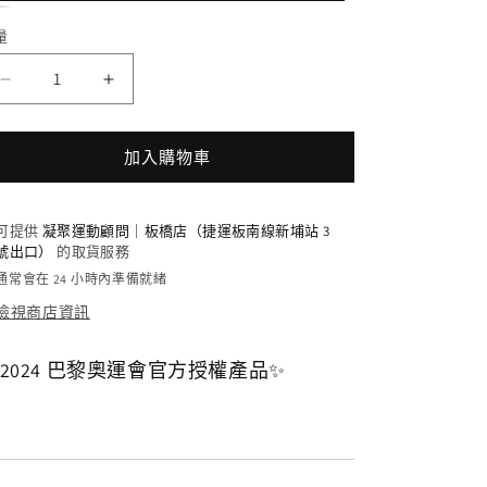
量
2024
2024
巴
巴
黎
黎
加入購物車
奧
奧
運
運
磁
磁
可提供
凝聚運動顧問｜板橋店（捷運板南線新埔站 3
號出口）
的取貨服務
鐵
鐵
通常會在 24 小時內準備就緒
鑰
鑰
檢視商店資訊
匙
匙
圈
圈
2024 巴黎奧運會官方授權產品✨
數
數
量
量
減
增
少
加