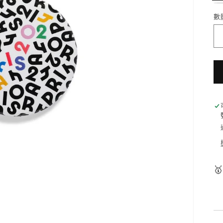
彩
白
數
色
