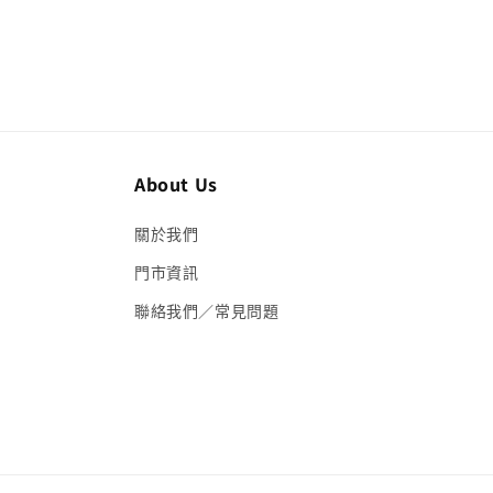
媒
體
檔
案
4
About Us
關於我們
門市資訊
聯絡我們／常見問題