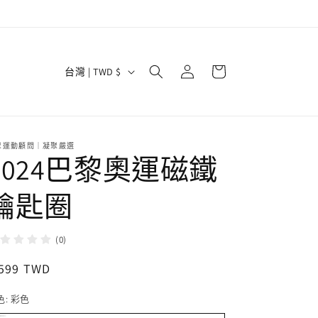
購
登
國
物
台灣 | TWD $
入
家
車
/
地
聚運動顧問｜凝聚嚴選
區
2024巴黎奧運磁鐵
鑰匙圈
(0)
定
 599 TWD
價
色:
彩色